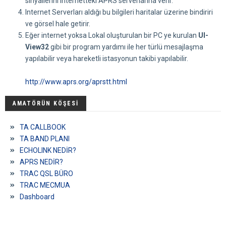
sinyallerini internetteki APRS serverlarına verir.
Internet Serverları aldığı bu bilgileri haritalar üzerine bindiriri
ve görsel hale getirir.
Eğer internet yoksa Lokal oluşturulan bir PC ye kurulan
UI-
View32
gibi bir program yardımı ile her türlü mesajlaşma
yapılabilir veya hareketli istasyonun takibi yapılabilir.
http://www.aprs.org/aprstt.html
AMATÖRÜN KÖŞESİ
TA CALLBOOK
TA BAND PLANI
ECHOLINK NEDİR?
APRS NEDİR?
TRAC QSL BÜRO
TRAC MECMUA
Dashboard