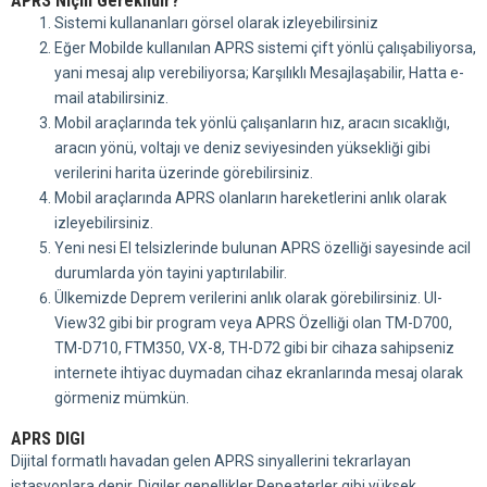
APRS Niçin Gereklidir?
Sistemi kullananları görsel olarak izleyebilirsiniz
Eğer Mobilde kullanılan APRS sistemi çift yönlü çalışabiliyorsa,
yani mesaj alıp verebiliyorsa; Karşılıklı Mesajlaşabilir, Hatta e-
mail atabilirsiniz.
Mobil araçlarında tek yönlü çalışanların hız, aracın sıcaklığı,
aracın yönü, voltajı ve deniz seviyesinden yüksekliği gibi
verilerini harita üzerinde görebilirsiniz.
Mobil araçlarında APRS olanların hareketlerini anlık olarak
izleyebilirsiniz.
Yeni nesi El telsizlerinde bulunan APRS özelliği sayesinde acil
durumlarda yön tayini yaptırılabilir.
Ülkemizde Deprem verilerini anlık olarak görebilirsiniz. UI-
View32 gibi bir program veya APRS Özelliği olan TM-D700,
TM-D710, FTM350, VX-8, TH-D72 gibi bir cihaza sahipseniz
internete ihtiyac duymadan cihaz ekranlarında mesaj olarak
görmeniz mümkün.
APRS DIGI
Dijital formatlı havadan gelen APRS sinyallerini tekrarlayan
istasyonlara denir. Digiler genellikler Repeaterler gibi yüksek