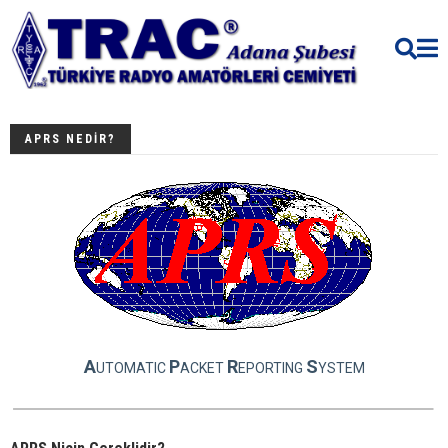
APRS NEDİR?
A
P
R
S
UTOMATIC
ACKET
EPORTING
YSTEM