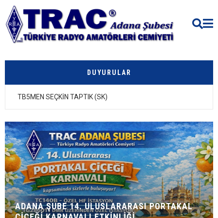
DUYURULAR
16. OLAĞAN GENEL KURUL TOPLANTISI
ADANA ŞUBE 14. ULUSLARARASI PORTAKAL
ÇİÇEĞİ KARNAVALI ETKİNLİĞİ