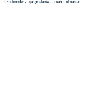
17 AĞUSTOS DEPREMİNİN 20.YIL DÖNÜMÜ
16.08.2019
Ülkemizin bugüne dek yaşadığı en büyük doğal afetler arasında yer
alan bu felaketin ülkemizin en büyük nüfus yoğunluğuna sahip bir
yörenin yanı başında yaşanması, birçok yönden uyarıcı ve ders
niteliğinde olmuştur.
BAŞKANDAN
Okumaya Devam Et