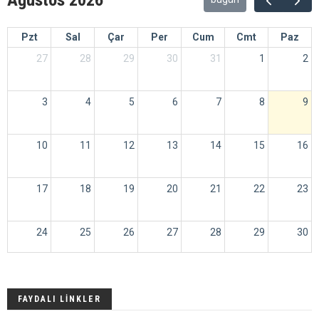
31
1
2
3
4
5
6
FAYDALI LİNKLER
AFAD
Bilgi Teknolojileri ve İletişim Kurumu
BDTİM Boğaziçi Üniversitesi Bölgesel Deprem-Tusunami
İzleme ve Değerlendirme
DX MAPS
DX Summit
KIYI EMNİYETİ
QRZ
144 MHz Es in EU :
50 MHz Es in EU :
:
Today's MUF & Es